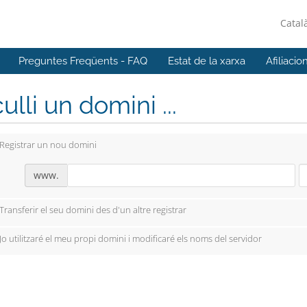
Catal
Preguntes Freqüents - FAQ
Estat de la xarxa
Afiliacio
ulli un domini ...
Registrar un nou domini
www.
Transferir el seu domini des d'un altre registrar
Jo utilitzaré el meu propi domini i modificaré els noms del servidor