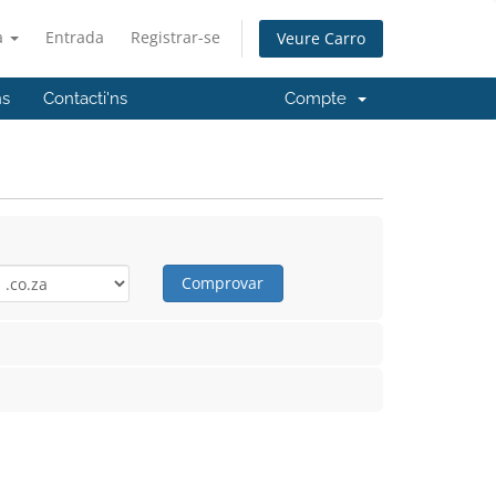
à
Entrada
Registrar-se
Veure Carro
ns
Contacti'ns
Compte
Comprovar