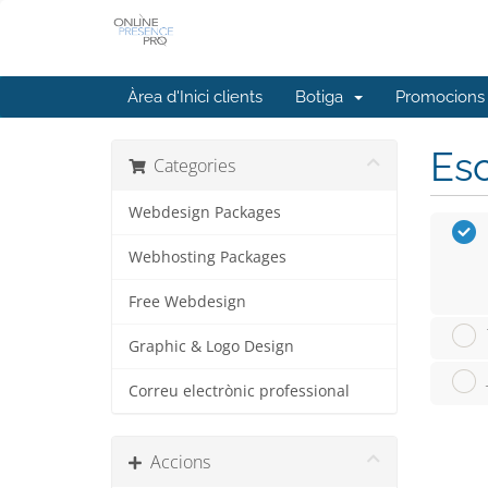
Àrea d'Inici clients
Botiga
Promocions
Esc
Categories
Webdesign Packages
Webhosting Packages
Free Webdesign
Graphic & Logo Design
Correu electrònic professional
Accions