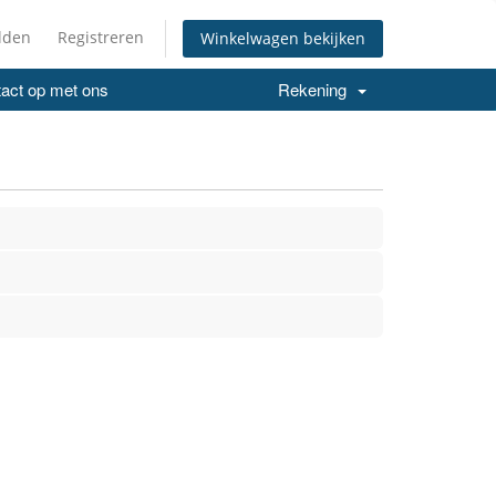
lden
Registreren
Winkelwagen bekijken
act op met ons
Rekening