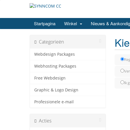
Startpagina
Winkel
Nieuws & Aankondig
Kie
Categorieën
Webdesign Packages
Reg
Webhosting Packages
Ver
Free Webdesign
Ik 
Graphic & Logo Design
Professionele e-mail
Acties