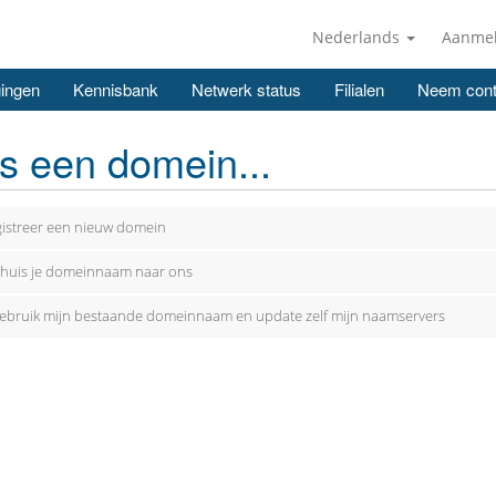
Nederlands
Aanme
ingen
Kennisbank
Netwerk status
Filialen
Neem cont
s een domein...
istreer een nieuw domein
huis je domeinnaam naar ons
gebruik mijn bestaande domeinnaam en update zelf mijn naamservers