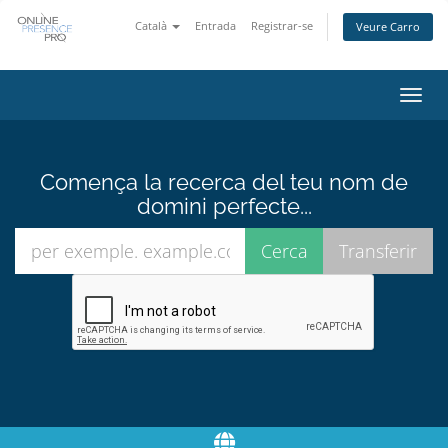
Català
Entrada
Registrar-se
Veure Carro
Canv
la
nave
Comença la recerca del teu nom de
domini perfecte...