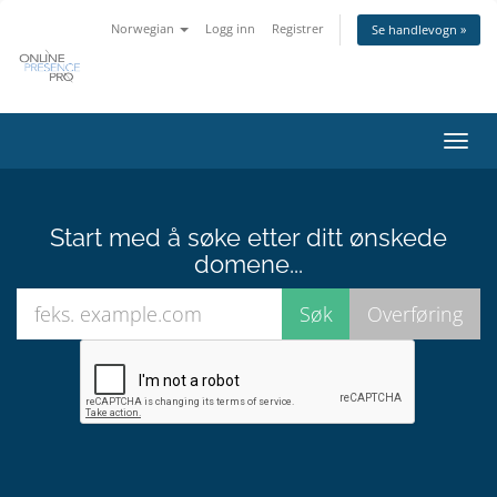
Norwegian
Logg inn
Registrer
Se handlevogn »
Bytt
navig
Start med å søke etter ditt ønskede
domene...