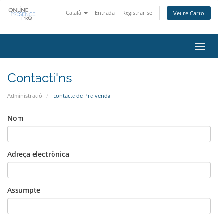
Català
Entrada
Registrar-se
Veure Carro
Canv
la
nave
Contacti'ns
Administració
contacte de Pre-venda
Nom
Adreça electrònica
Assumpte