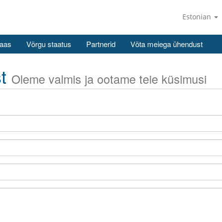
Estonian
aas
Võrgu staatus
Partnerid
Võta meiega ühendust
st
Oleme valmis ja ootame teie küsimusi