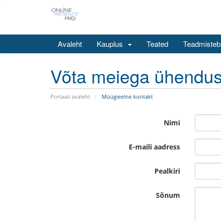
Avaleht
Kauplus
Teated
Teadmisteb
Võta meiega ühendu
Portaali avaleht
Müügieelne kontakt
Nimi
E-maili aadress
Pealkiri
Sõnum