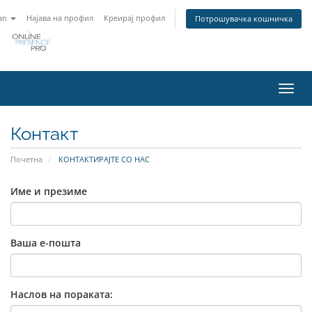
an
Најава на профил
Креирај профил
Потрошувачка кошничка
Вклу
ја
нави
Контакт
Почетна
КОНТАКТИРАЈТЕ СО НАС
Име и презиме
Ваша е-пошта
Наслов на пораката: